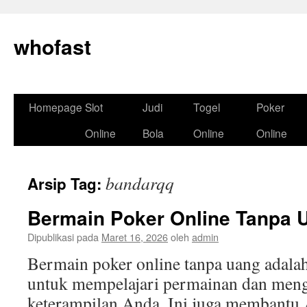
Langsung
ke
whofast
isi
Homepage
Slot
Judi
Togel
Poker
Online
Bola
Online
Online
bandarqq
Arsip Tag:
Bermain Poker Online Tanpa 
Dipublikasi pada
Maret 16, 2026
oleh
admin
Bermain poker online tanpa uang adala
untuk mempelajari permainan dan me
keterampilan Anda. Ini juga membantu