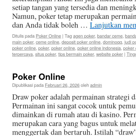
setiap tangan yang tersedia dan meningk
Namun, poker tetap merupakan permai
dan Anda tidak boleh …
Lanjutkan me
Ditulis pada
Poker Online
|
Tag
agen poker
,
bandar ceme
,
banda
main poker
,
ceme online
,
deposit poker online
,
dominoqq
,
judi p
poker online
,
poker
,
poker online
,
poker online indonesia
,
poker 
terpercaya
,
situs poker
,
tips bermain poker
,
website poker
|
Ting
Poker Online
Dipublikasi pada
Februari 26, 2026
oleh
admin
Draw poker adalah permainan strategi 
Permainan ini sangat cocok untuk pemu
dimainkan di rumah atau di kasino. Per
merupakan cara yang bagus untuk melat
menggertak dan bertaruh. Istilah “draw